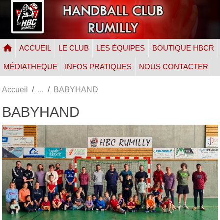
Panneau de gestion des cookies
ACCUEIL
LE CLUB
LES ÉQUIPES
BOUTIQUE HBCR
MÉDIATHEQUE
INFOS PRATIQUES
NOUS CONTACTER
Accueil
BABYHAND
BABYHAND