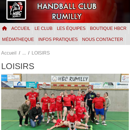
Panneau de gestion des cookies
ACCUEIL
LE CLUB
LES ÉQUIPES
BOUTIQUE HBCR
MÉDIATHEQUE
INFOS PRATIQUES
NOUS CONTACTER
Accueil
LOISIRS
LOISIRS