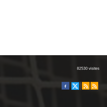
82530
visites