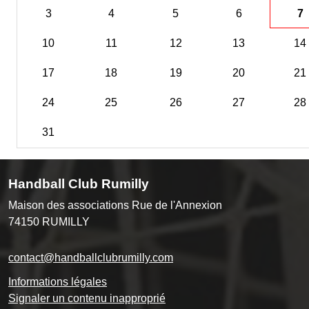
3
4
5
6
7
10
11
12
13
14
17
18
19
20
21
24
25
26
27
28
31
Handball Club Rumilly
Maison des associations Rue de l'Annexion
74150
RUMILLY
contact@handballclubrumilly.com
Informations légales
Signaler un contenu inapproprié