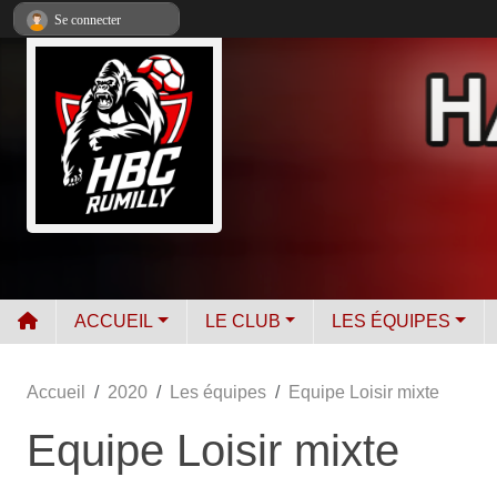
Panneau de gestion des cookies
Se connecter
ACCUEIL
LE CLUB
LES ÉQUIPES
Accueil
2020
Les équipes
Equipe Loisir mixte
Equipe Loisir mixte