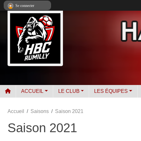
Panneau de gestion des cookies
Se connecter
ACCUEIL
LE CLUB
LES ÉQUIPES
Accueil
Saisons
Saison 2021
Saison 2021