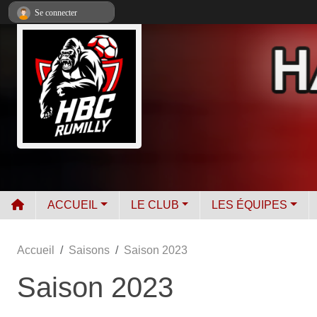
Panneau de gestion des cookies
Se connecter
ACCUEIL
LE CLUB
LES ÉQUIPES
Accueil
Saisons
Saison 2023
Saison 2023