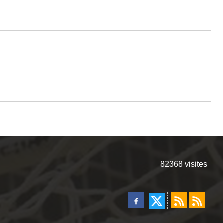
82368
visites