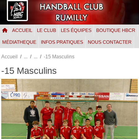
Panneau de gestion des cookies
ACCUEIL
LE CLUB
LES ÉQUIPES
BOUTIQUE HBCR
MÉDIATHEQUE
INFOS PRATIQUES
NOUS CONTACTER
Accueil
-15 Masculins
-15 Masculins