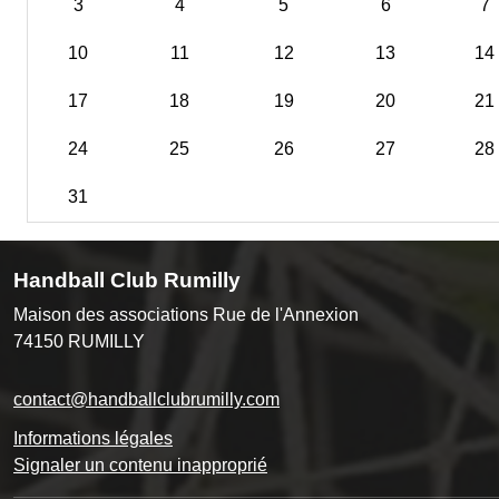
3
4
5
6
7
10
11
12
13
14
17
18
19
20
21
24
25
26
27
28
31
Handball Club Rumilly
Maison des associations Rue de l'Annexion
74150
RUMILLY
contact@handballclubrumilly.com
Informations légales
Signaler un contenu inapproprié