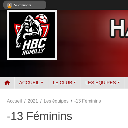
Panneau de gestion des cookies
Se connecter
ACCUEIL
LE CLUB
LES ÉQUIPES
Accueil
2021
Les équipes
-13 Féminins
-13 Féminins