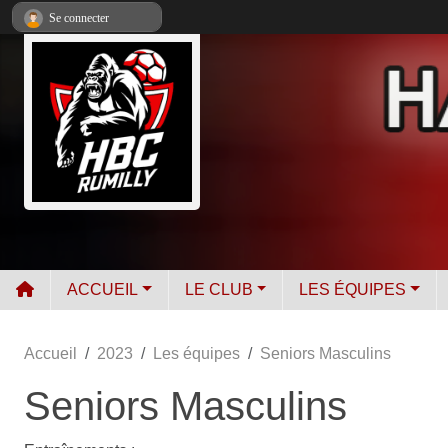
Panneau de gestion des cookies
Se connecter
ACCUEIL
LE CLUB
LES ÉQUIPES
Accueil
2023
Les équipes
Seniors Masculins
Seniors Masculins