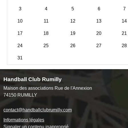
3
4
5
6
7
10
11
12
13
14
17
18
19
20
21
24
25
26
27
28
31
Handball Club Rumilly
Maison des associations Rue de l'Annexion
74150
RUMILLY
contact@handballclubrumilly.com
Informations légales
Signaler un contenu inapproprié