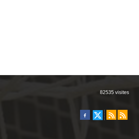
82535
visites