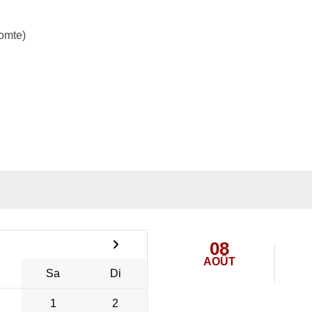
omte)
08
AOÛT
Sa
Di
1
2