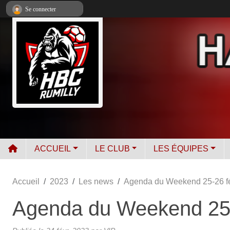
Panneau de gestion des cookies
Se connecter
ACCUEIL
LE CLUB
LES ÉQUIPES
Accueil
2023
Les news
Agenda du Weekend 25-26 fé
Agenda du Weekend 25-