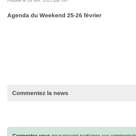
Publiée le
24 févr. 2023
par VIP
Agenda du Weekend 25-26 février
Commentez la news
Connectez-vous
pour pouvoir participer aux commentair