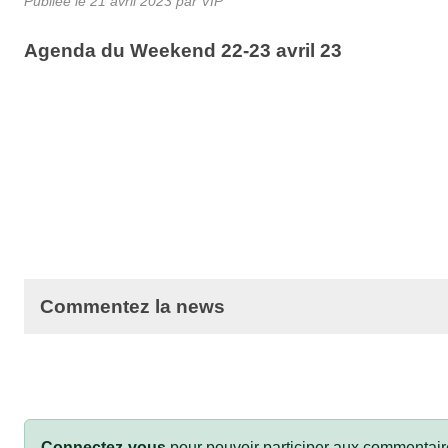
Publiée le
21 avril 2023
par VIP
Agenda du Weekend 22-23 avril 23
Commentez la news
Connectez-vous
pour pouvoir participer aux commentair