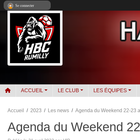
Panneau de gestion des cookies
Se connecter
ACCUEIL
LE CLUB
LES ÉQUIPES
Accueil
2023
Les news
Agenda du Weekend 22-23 av
Agenda du Weekend 22-