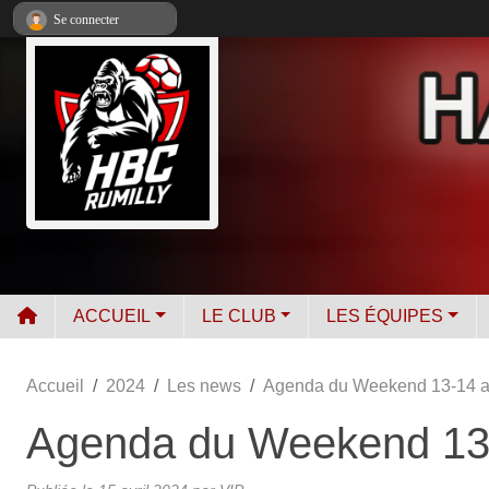
Panneau de gestion des cookies
Se connecter
ACCUEIL
LE CLUB
LES ÉQUIPES
Accueil
2024
Les news
Agenda du Weekend 13-14 av
Agenda du Weekend 13-